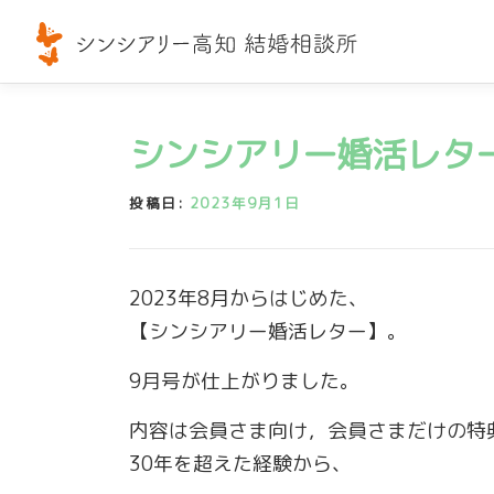
コ
ン
テ
ン
ツ
シンシアリー婚活レタ
へ
ス
投稿日:
2023年9月1日
キ
ッ
プ
2023年8月からはじめた、
【シンシアリー婚活レター】。
9月号が仕上がりました。
内容は会員さま向け，会員さまだけの特
30年を超えた経験から、