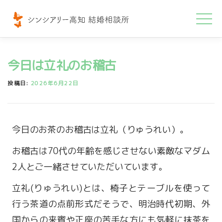
コ
ン
テ
ン
今日は立礼のお稽古
ツ
へ
投稿日:
2026年6月22日
ス
キ
ッ
今日のお茶のお稽古は立礼（りゅうれい）。
プ
お稽古は70代の年齢を感じさせない素敵なマダム
2人とご一緒させていただいています。
立礼(りゅうれい)とは、椅子とテーブルを使って
行う茶道の点前形式だそうで、明治時代初期、外
国からの来賓や正座の苦手な方にも気軽に抹茶を