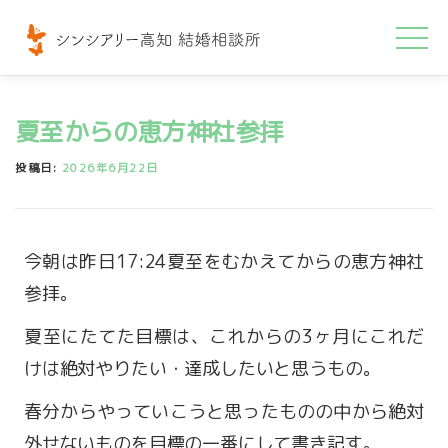
コ
ン
テ
ン
夏至からの恵方神社参拝
ツ
へ
投稿日:
2026年6月22日
ス
キ
ッ
今朝は昨日17:24夏至をむかえてからの恵方神社
プ
参拝。
夏至にたてた目標は、これからの3ヶ月にこれだ
けは絶対やりたい・達成したいと思うもの。
春分からやっていこうと思ったものの中から絶対
外せないものを目標の一番にして書き記す。