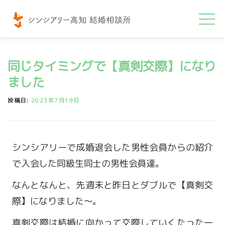
コ
ン
テ
ン
同じタイミングで【真剣交際】になり
ツ
へ
ました
ス
投稿日:
2023年7月19日
キ
ッ
プ
シンシアリーで成婚退会した男性会員からの紹介
で入会した同級生同士の男性会員達。
なんとなんと、先週末と昨日とダブルで【真剣交
際】になりました〜。
真剣交際は結婚に向かって交際していくたった一