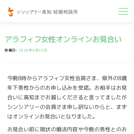
コ
ン
テ
ン
アラフィフ女性オンラインお見合い
ツ
へ
投稿日:
2026年6月25日
ス
キ
ッ
今晩8時からアラフィフ女性会員さま、県外の8歳
プ
年下男性からのお申し込みを受諾。お相手はお見
合いに高知までお越しくださると言ってましたが
シンシアリーの会員さま申し訳ないからと、まず
はオンラインお見合いとなりました。
お見合い前に現状の婚活内容や今晩の男性とのお