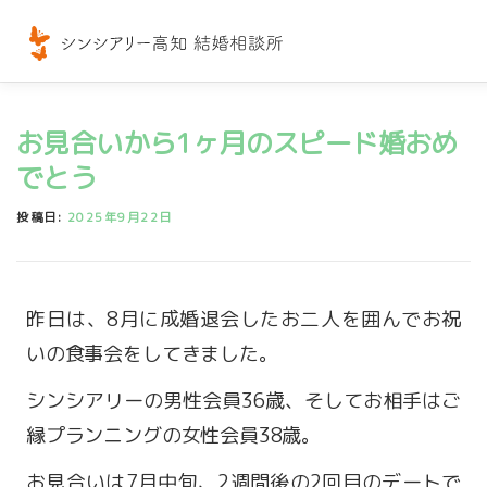
コ
ン
テ
ン
お見合いから1ヶ月のスピード婚おめ
ツ
へ
でとう
ス
投稿日:
2025年9月22日
キ
ッ
プ
昨日は、8月に成婚退会したお二人を囲んでお祝
いの食事会をしてきました。
シンシアリーの男性会員36歳、そしてお相手はご
縁プランニングの女性会員38歳。
お見合いは7月中旬、2週間後の2回目のデートで