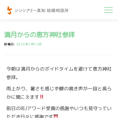
コ
ン
テ
ン
満月からの恵方神社参拝
ツ
へ
投稿日:
2025年7月12日
ス
キ
ッ
今朝は満月からのボイドタイムを避けて恵方神社
プ
参拝。
雨上がり、暑さも感じず蝉の鳴き声が一段と高ら
かに聞こえます
前日のIBJアワード受賞の感謝やいつも見守ってい
ただき日々に感謝です