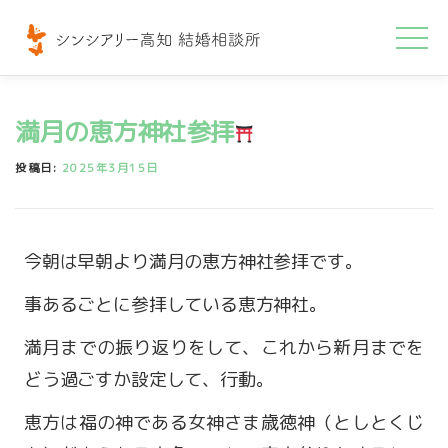
コ
ン
テ
ン
満月の恵方神社参拝
ツ
へ
投稿日:
2025年3月15日
ス
キ
ッ
今朝は早朝より満月の恵方神社参拝です。
プ
事あるごとに参拝している恵方神社。
満月までの振り返りをして、これから新月までを
どう過ごすか設定して、行動。
恵方は福の神である女神さま歳徳神（としとくじ