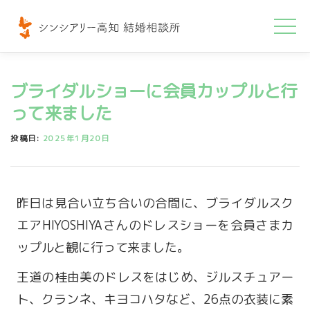
コ
ン
テ
ン
ブライダルショーに会員カップルと行
ツ
へ
って来ました
ス
投稿日:
2025年1月20日
キ
ッ
プ
昨日は見合い立ち合いの合間に、ブライダルスク
エアHIYOSHIYAさんのドレスショーを会員さまカ
ップルと観に行って来ました。
王道の桂由美のドレスをはじめ、ジルスチュアー
ト、クランネ、キヨコハタなど、26点の衣装に素