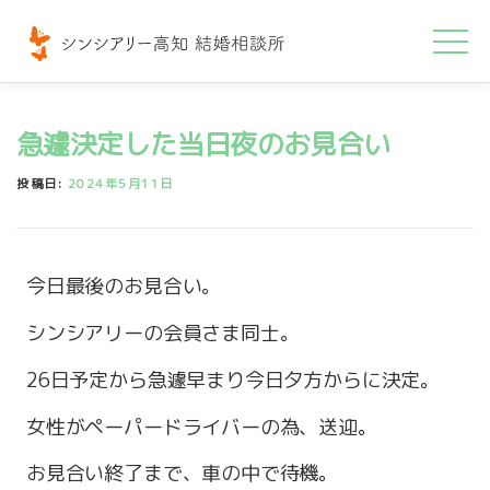
コ
ン
テ
ン
急遽決定した当日夜のお見合い
ツ
へ
投稿日:
2024年5月11日
ス
キ
ッ
今日最後のお見合い。
プ
シンシアリーの会員さま同士。
26日予定から急遽早まり今日夕方からに決定。
女性がペーパードライバーの為、送迎。
お見合い終了まで、車の中で待機。