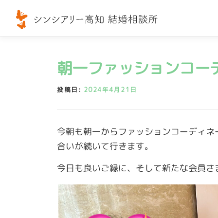
コ
ン
テ
ン
ツ
朝一ファッションコー
へ
ス
投稿日:
2024年4月21日
キ
ッ
プ
今朝も朝一からファッションコーディネ
合いが続いて行きます。
今日も良いご縁に、そして新たな会員さ