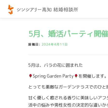
コ
ン
テ
ン
ツ
5月、婚活パーティ開
へ
ス
投稿日:
2024年4月11日
キ
ッ
プ
5月は、バラの花に囲まれた
Spring Garden Party
を開催します
とっても素敵なガーデンテラスでのひと
甘く優しく癒される香りに美味しいアフ
活中の悩みや男性女性の決定的な違いか