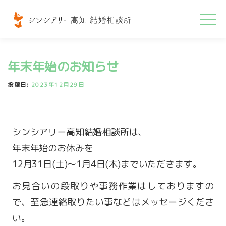
コ
ン
テ
ン
年末年始のお知らせ
ツ
へ
投稿日:
2023年12月29日
ス
キ
ッ
シンシアリー高知結婚相談所は、
プ
年末年始のお休みを
12月31日(土)〜1月4日(木)までいただきます。
お見合いの段取りや事務作業はしておりますの
で、至急連絡取りたい事などはメッセージくださ
い。