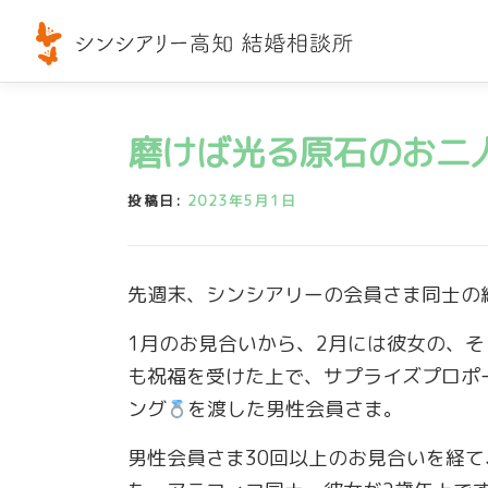
コ
ン
テ
ン
ツ
磨けば光る原石のお二
へ
ス
投稿日:
2023年5月1日
キ
ッ
プ
先週末、シンシアリーの会員さま同士の
1月のお見合いから、2月には彼女の、
も祝福を受けた上で、サプライズプロポ
ング
を渡した男性会員さま。
男性会員さま30回以上のお見合いを経