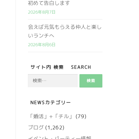
初めて告白します
2026年8月7日
会えば元気もらえる仲人と楽し
いランチへ
2026年8月6日
サイト内 検索 SEARCH
検
索:
営業時間 9:00～18:00
NEWSカテゴリー
定休日 火・水曜日
「婚活」+「チル」
(79)
ブログ
(1,262)
お問い合わせ
イベント・パーティー情報