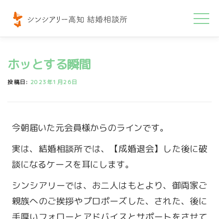
コ
ン
テ
ン
ホッとする瞬間
ツ
へ
投稿日:
2023年1月26日
ス
キ
ッ
今朝届いた元会員様からのラインです。
プ
実は、結婚相談所では、【成婚退会】した後に破
談になるケースを耳にします。
シンシアリーでは、お二人はもとより、御両家ご
親族へのご挨拶やプロポーズした、された、後に
手厚いフォローとアドバイスとサポートをさせて