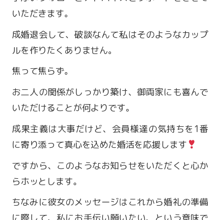
いただきます。
成婚退会して、破談なんて私はそのようなカップ
ルを作りたくありません。
焦って焦らず。
お二人の関係がしっかり築け、御両家にも喜んで
いただけることが何よりです。
成果主義は大事だけど、会員様達の気持ちを1番
に寄り添って真心を込めた婚活を応援します
営業時間 9:00～18:00
定休日 火・水曜日
ですから、このようなお知らせをいただくと心か
らホッとします。
お問い合わせ
ちなみに彼女のメッセージはこれから婚礼の準備
に際して、私にお手伝い願いたい、という意味で