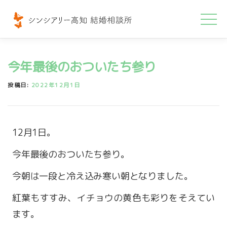
コ
ン
テ
ン
今年最後のおついたち参り
ツ
へ
投稿日:
2022年12月1日
ス
キ
ッ
12月1日。
プ
今年最後のおついたち参り。
今朝は一段と冷え込み寒い朝となりました。
紅葉もすすみ、イチョウの黄色も彩りをそえてい
ます。