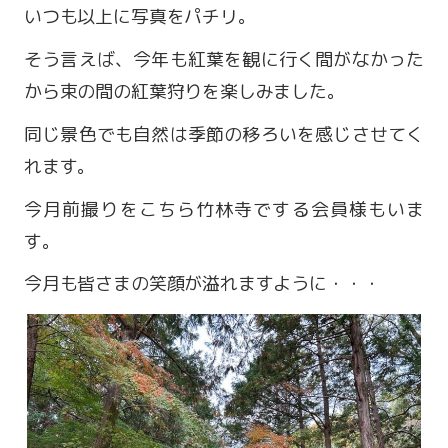
いつも以上に写真をパチリ。
そう言えば、今年も紅葉を観に行く間がなかった
から束の間の紅葉狩りを楽しみました。
同じ景色でも自然は季節の移ろいを感じさせてく
れます。
今月前撮りをこちら竹林寺でする会員様もいま
す。
今月も皆さまの笑顔が溢れますように・・・
営業時間 9:00～18:00
定休日 火・水曜日
お問い合わせ