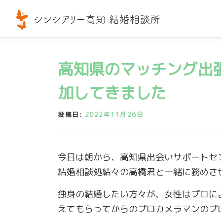
コ
ン
テ
ン
ツ
高知県のマッチング出
へ
加してきました
ス
キ
投稿日:
2022年11月26日
ッ
プ
今日は朝から、高知県出会いサポートセ
結婚相談処結々の高橋君と一緒に務めさ
独身の結婚したい方々が、女性はプロに
えてもらってからのプロカメラマンのプ