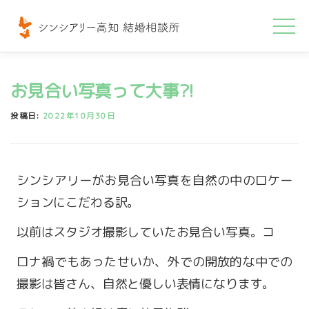
コ
ン
テ
ン
お見合い写真って大事⁈
ツ
へ
投稿日:
2022年10月30日
ス
キ
ッ
シンシアリーがお見合い写真を自然の中のロケー
プ
ションにこだわる訳。
以前はスタジオ撮影していたお見合い写真。コ
ロナ禍でもあったせいか、外での開放的な中での
撮影は皆さん、自然と優しい表情になります。