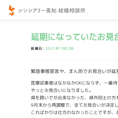
コ
ン
テ
ン
ツ
延期になっていたお見
へ
ス
投稿日:
2021年10月2日
キ
ッ
プ
緊急事態宣言や、まん防でお見合いが延
医療従事者はなかなかOKにならず、一番待
やっとお見合いになりました。
県を跨いでが出来なかった、県外同士の方
9月末から再調整で、全てお見合いが決定
こればかりは仕方のなかったことですが、