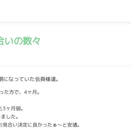
合いの数々
期になっていた会員様達。
った方で、4ヶ月。
も3ヶ月弱。
しました。
お見合い決定に良かったぁ～と安堵。