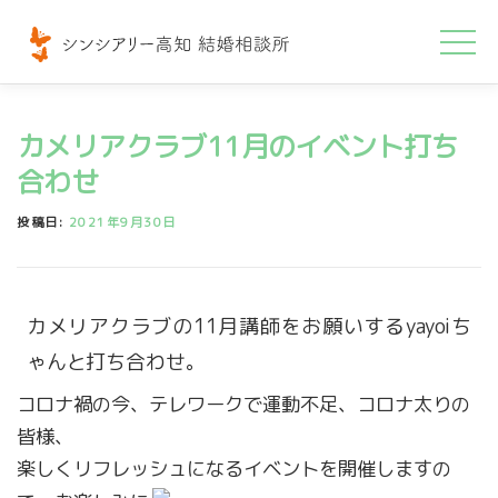
コ
ン
テ
ン
カメリアクラブ11月のイベント打ち
ツ
へ
合わせ
ス
投稿日:
2021年9月30日
キ
ッ
プ
カメリアクラブの11月講師をお願いするyayoiち
ゃんと打ち合わせ。
コロナ禍の今、テレワークで運動不足、コロナ太りの
皆様、
楽しくリフレッシュになるイベントを開催しますの