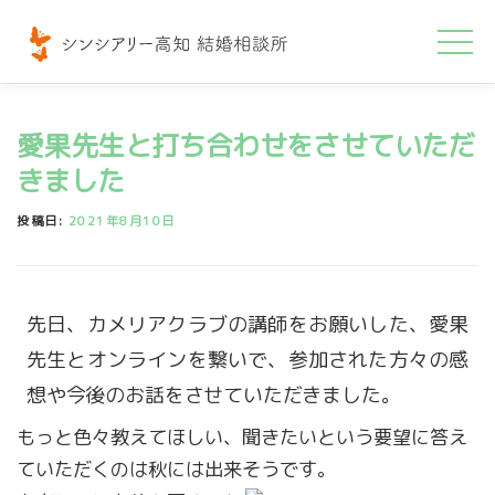
コ
ン
テ
ン
愛果先生と打ち合わせをさせていただ
ツ
へ
きました
ス
投稿日:
2021年8月10日
キ
ッ
プ
先日、カメリアクラブの講師をお願いした、愛果
先生とオンラインを繋いで、参加された方々の感
想や今後のお話をさせていただきました。
もっと色々教えてほしい、聞きたいという要望に答え
ていただくのは秋には出来そうです。