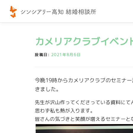
コ
ン
テ
ン
ツ
カメリアクラブイベン
へ
ス
投稿日:
2021年8月6日
キ
ッ
プ
今晩19時からカメリアクラブのセミナー
きました。
先生が沢山作ってくださっている資料にて
思わず私も熱が入ります。
皆さんの気づきと笑顔が増えるセミナーと