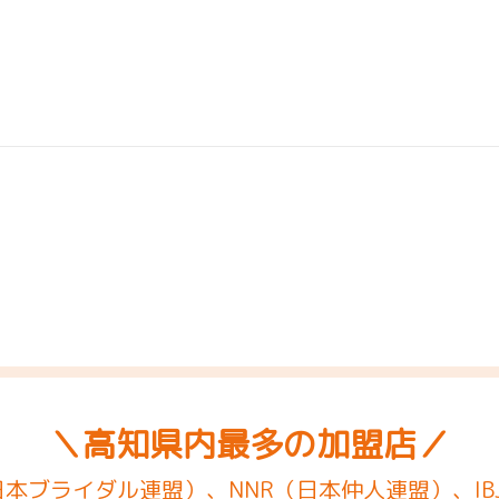
＼高知県内最多の加盟店／
（日本ブライダル連盟）、NNR（日本仲人連盟）、IB