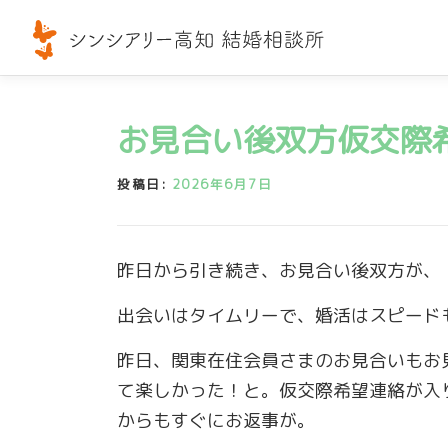
コ
ン
テ
ン
ツ
お見合い後双方仮交際
へ
ス
投稿日:
2026年6月7日
キ
ッ
プ
昨日から引き続き、お見合い後双方が、
出会いはタイムリーで、婚活はスピード
昨日、関東在住会員さまのお見合いもお
て楽しかった！と。仮交際希望連絡が入
からもすぐにお返事が。