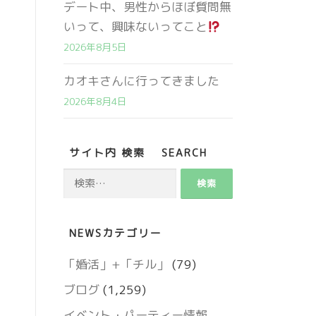
デート中、男性からほぼ質問無
いって、興味ないってこと
2026年8月5日
カオキさんに行ってきました
2026年8月4日
サイト内 検索 SEARCH
検
索:
営業時間 9:00～18:00
NEWSカテゴリー
定休日 火・水曜日
「婚活」+「チル」
(79)
ブログ
(1,259)
お問い合わせ
イベント・パーティー情報