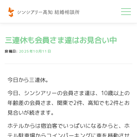
コ
ン
テ
ン
三連休も会員さま達はお見合い中
ツ
へ
投稿日:
2025年10月11日
ス
キ
ッ
今日から三連休。
プ
今日、シンシアリーの会員さま達は、10歳以上の
年齢差の会員さま、関東で2件、高知でも2件とお
見合いが続きます。
ホテルからは宿泊客でいっぱいになるからと、ホ
テル駐車場からコインパーキングに車を移動させ