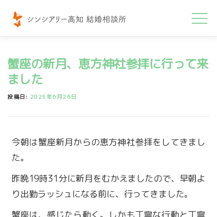
コ
ン
テ
ン
蟹座の新月、恵方神社参拝に行って来
ツ
へ
ました
ス
投稿日:
2025年6月26日
キ
ッ
プ
今朝は蟹座新月からの恵方神社参拝をしてきまし
た。
昨晩19時31分に新月をむかえましたので、早朝よ
り出勤ラッシュになる前に、行ってきました。
蟹座は、感じたら動く。しかも丁寧な行動と丁寧