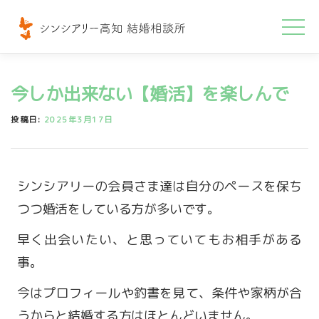
コ
ン
テ
ン
今しか出来ない【婚活】を楽しんで
ツ
へ
投稿日:
2025年3月17日
ス
キ
ッ
シンシアリーの会員さま達は自分のペースを保ち
プ
つつ婚活をしている方が多いです。
早く出会いたい、と思っていてもお相手がある
事。
今はプロフィールや釣書を見て、条件や家柄が合
うからと結婚する方はほとんどいません。