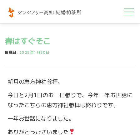
コ
ン
テ
ン
春はすぐそこ
ツ
へ
投稿日:
2025年1月30日
ス
キ
ッ
新月の恵方神社参拝。
プ
今日と2月1日のお一日参りで、今年一年お世話に
なったこちらの恵方神社参拝は終わりです。
一年お世話になりました。
ありがとうございました