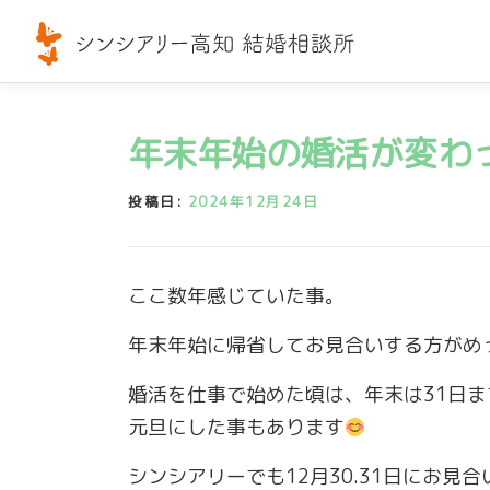
コ
ン
テ
ン
ツ
年末年始の婚活が変わ
へ
ス
投稿日:
2024年12月24日
キ
ッ
プ
ここ数年感じていた事。
年末年始に帰省してお見合いする方がめ
婚活を仕事で始めた頃は、年末は31日ま
元旦にした事もあります
シンシアリーでも12月30.31日にお見