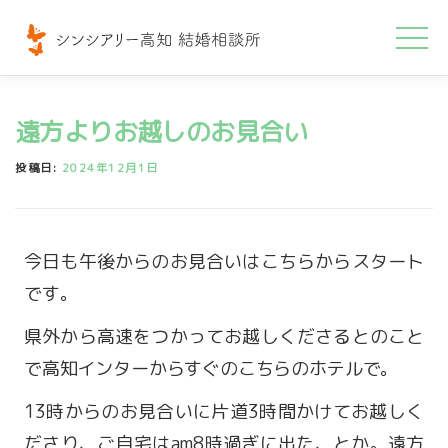
コ
ン
テ
ン
遠方よりお越しのお見合い
ツ
へ
投稿日:
2024年12月1日
ス
キ
ッ
今日も午後からのお見合いはこちらからスタート
プ
です。
県外から高速をつかってお越しくださるとのこと
で高知インターからすぐのこちらのホテルで。
13時からのお見合いに片道3時間かけてお越しく
ださり、ご自宅はam8時過ぎに出た、とか。遠方