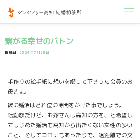
コ
ン
テ
ン
繋がる幸せのバトン
ツ
へ
投稿日:
2024年7月28日
ス
キ
ッ
手作りの絵手紙に想いを綴って下さった会員のお
プ
母さま。
彼の婚活はどれ位の時間をかけた事でしょう。
転勤族だけど、お嫁さんは高知の方を、と希望し
てはじめた婚活も高知から出たくない女性の多い
こと、そしてコロナもあったりで、遠距離での交