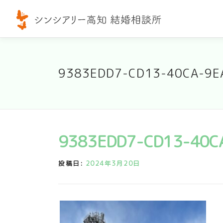
コ
ン
テ
ン
ツ
9383EDD7-CD13-40CA-9E
へ
ス
キ
ッ
プ
9383EDD7-CD13-40C
投稿日:
2024年3月20日