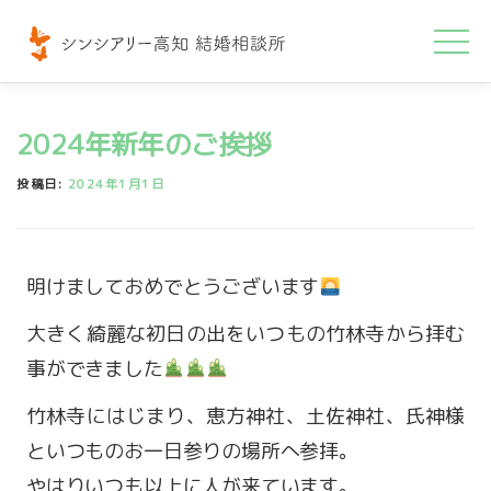
コ
ン
テ
ン
2024年新年のご挨拶
ツ
へ
投稿日:
2024年1月1日
ス
キ
ッ
明けましておめでとうございます
プ
大きく綺麗な初日の出をいつもの竹林寺から拝む
事ができました
竹林寺にはじまり、恵方神社、土佐神社、氏神様
といつものお一日参りの場所へ参拝。
やはりいつも以上に人が来ています。