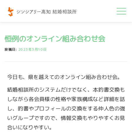
コ
ン
テ
ン
恒例のオンライン組み合わせ会
ツ
へ
投稿日:
2023年3月10日
ス
キ
ッ
今日も、県を越えてのオンライン組み合わせ会。
プ
結婚相談所のシステムだけでなく、本釣書交換も
しながら各会員様の性格や家族構成など詳細を話
し、釣書やプロフィールの交換をする仲人色の強
いグループですので、情報交換もやりやすくお見
合いになりやすい。