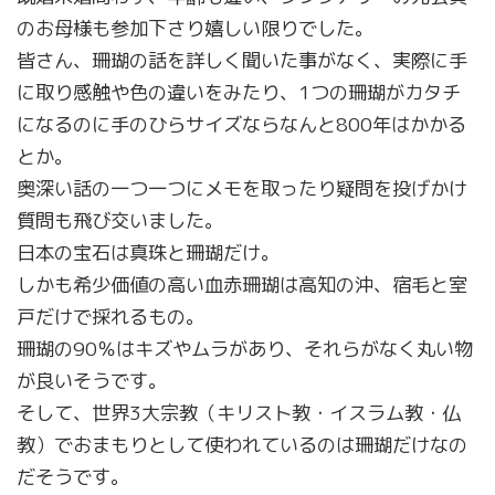
のお母様も参加下さり嬉しい限りでした。
皆さん、珊瑚の話を詳しく聞いた事がなく、実際に手
に取り感触や色の違いをみたり、1つの珊瑚がカタチ
になるのに手のひらサイズならなんと800年はかかる
とか。
奥深い話の一つ一つにメモを取ったり疑問を投げかけ
質問も飛び交いました。
日本の宝石は真珠と珊瑚だけ。
しかも希少価値の高い血赤珊瑚は高知の沖、宿毛と室
戸だけで採れるもの。
営業時間 9:00～18:00
珊瑚の90％はキズやムラがあり、それらがなく丸い物
定休日 火・水曜日
が良いそうです。
そして、世界3大宗教（キリスト教・イスラム教・仏
お問い合わせ
教）でおまもりとして使われているのは珊瑚だけなの
だそうです。