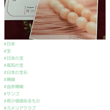
#日本
#宝
#日本の宝
#高知の宝
#日本の宝石
#珊瑚
#血赤珊瑚
#サンゴ
#希少価値あるもの
#カメリアクラブ