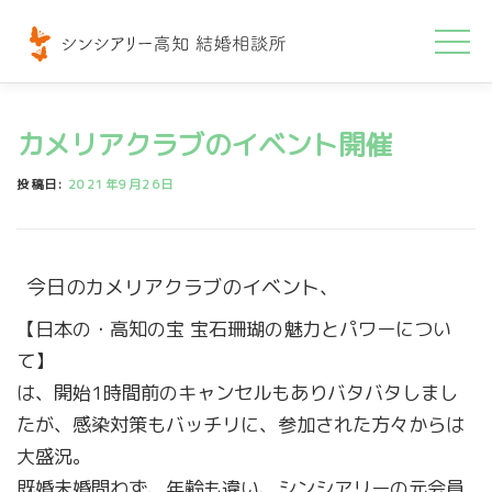
コ
ン
テ
ン
カメリアクラブのイベント開催
ツ
へ
投稿日:
2021年9月26日
ス
キ
ッ
今日のカメリアクラブのイベント、
プ
【日本の・高知の宝 宝石珊瑚の魅力とパワーについ
て】
は、開始1時間前のキャンセルもありバタバタしまし
たが、感染対策もバッチリに、参加された方々からは
大盛況。
既婚未婚問わず、年齢も違い、シンシアリーの元会員